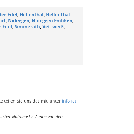
er Eifel
,
Hellenthal
,
Hellenthal
orf
,
Nideggen
,
Nideggen Embken
,
 Eifel
,
Simmerath
,
Vettweiß
,
teilen Sie uns das mit, unter
info [at]
icher Notdienst e.V. eine von den