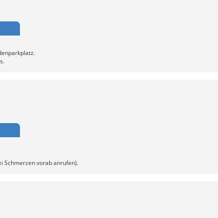
denparkplatz.
s.
ei Schmerzen vorab anrufen).