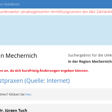
en-Notdienst
bundesweiter, privatorganisierter Vermittlungsservice des A&V Zahnärztlic
in Mechernich
Suchergebnis für die Umk
in der Region Mechernich
en an, da sich kurzfristig Änderungen ergeben können.
tpraxen (Quelle: Internet)
ehen? Klicken Sie
hier
.
Dr. Jürgen Tuch