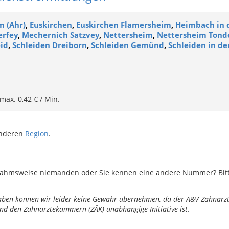
 (Ahr)
,
Euskirchen
,
Euskirchen Flamersheim
,
Heimbach in d
erfey
,
Mechernich Satzvey
,
Nettersheim
,
Nettersheim Tond
id
,
Schleiden Dreiborn
,
Schleiden Gemünd
,
Schleiden in der
 max. 0,42 € / Min.
anderen
Region
.
ahmsweise niemanden oder Sie kennen eine andere Nummer? Bitte 
ngaben können wir leider keine Gewähr übernehmen, da der A&V Zahnärztl
nd den Zahnärztekammern (ZÄK) unabhängige Initiative ist.