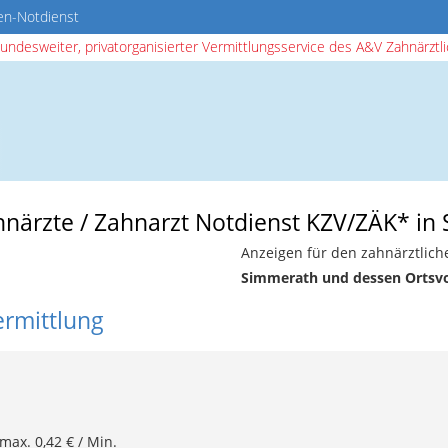
en-Notdienst
bundesweiter, privatorganisierter Vermittlungsservice des A&V Zahnärztlic
ahnärzte / Zahnarzt Notdienst KZV/ZÄK* i
Anzeigen für den zahnärztlich
Simmerath und dessen Ortsv
ermittlung
 max. 0,42 € / Min.