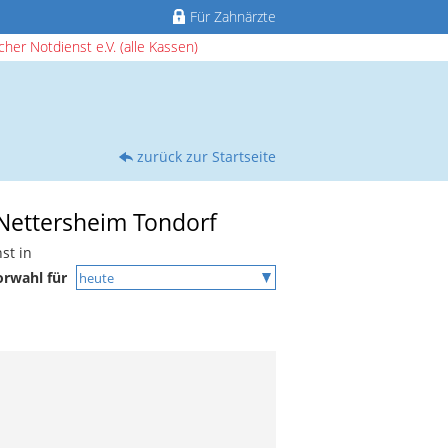
Für Zahnärzte
her Notdienst e.V. (alle Kassen)
zurück zur Startseite
 Nettersheim Tondorf
st in
orwahl für