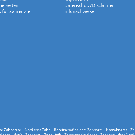
nerseiten
Datenschutz/Disclaimer
s für Zahnärzte
Bildnachweise
ste Zahnärzte – Notdienst Zahn – Bereitschaftsdienst Zahnarzt – Notzahnarzt – Z
ienst – Notfall Zahnarzt – Zahnklinik – Zahnarzt Notdienst – Zahnärztlicher Notd