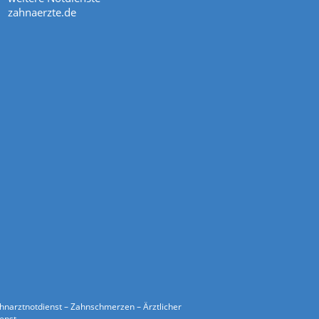
zahnaerzte.de
ahnarztnotdienst – Zahnschmerzen – Ärztlicher
ienst