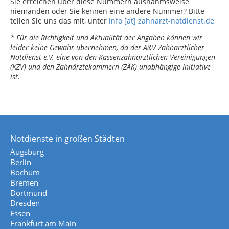
Sie erreichen über diese Nummern ausnahmsweise
niemanden oder Sie kennen eine andere Nummer? Bitte
teilen Sie uns das mit, unter
info [at] zahnarzt-notdienst.de
* Für die Richtigkeit und Aktualität der Angaben können wir
leider keine Gewähr übernehmen, da der A&V Zahnärztlicher
Notdienst e.V. eine von den Kassenzahnärztlichen Vereinigungen
(KZV) und den Zahnärztekammern (ZÄK) unabhängige Initiative
ist.
Notdienste in großen Städten
Augsburg
Berlin
Bochum
Bremen
Dortmund
Dresden
Essen
Frankfurt am Main