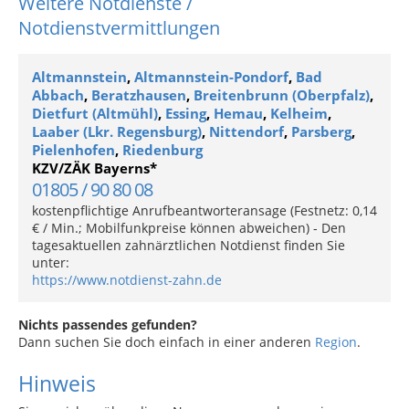
Weitere Notdienste /
Notdienstvermittlungen
Altmannstein
,
Altmannstein-Pondorf
,
Bad
Abbach
,
Beratzhausen
,
Breitenbrunn (Oberpfalz)
,
Dietfurt (Altmühl)
,
Essing
,
Hemau
,
Kelheim
,
Laaber (Lkr. Regensburg)
,
Nittendorf
,
Parsberg
,
Pielenhofen
,
Riedenburg
KZV/ZÄK Bayerns*
01805 / 90 80 08
kostenpflichtige Anrufbeantworteransage (Festnetz: 0,14
€ / Min.; Mobilfunkpreise können abweichen) - Den
tagesaktuellen zahnärztlichen Notdienst finden Sie
unter:
https://www.notdienst-zahn.de
Nichts passendes gefunden?
Dann suchen Sie doch einfach in einer anderen
Region
.
Hinweis