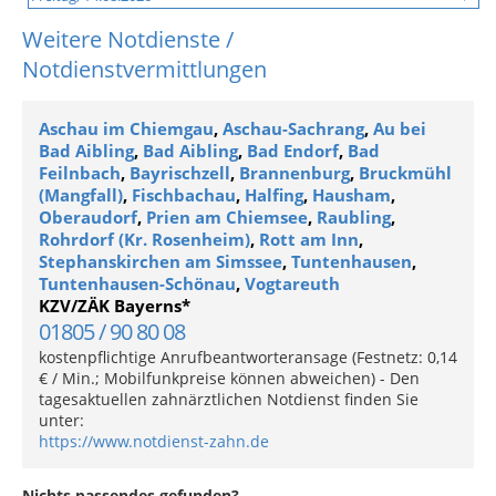
Weitere Notdienste /
Notdienstvermittlungen
Aschau im Chiemgau
,
Aschau-Sachrang
,
Au bei
Bad Aibling
,
Bad Aibling
,
Bad Endorf
,
Bad
Feilnbach
,
Bayrischzell
,
Brannenburg
,
Bruckmühl
(Mangfall)
,
Fischbachau
,
Halfing
,
Hausham
,
Oberaudorf
,
Prien am Chiemsee
,
Raubling
,
Rohrdorf (Kr. Rosenheim)
,
Rott am Inn
,
Stephanskirchen am Simssee
,
Tuntenhausen
,
Tuntenhausen-Schönau
,
Vogtareuth
KZV/ZÄK Bayerns*
01805 / 90 80 08
kostenpflichtige Anrufbeantworteransage (Festnetz: 0,14
€ / Min.; Mobilfunkpreise können abweichen) - Den
tagesaktuellen zahnärztlichen Notdienst finden Sie
unter:
https://www.notdienst-zahn.de
Nichts passendes gefunden?