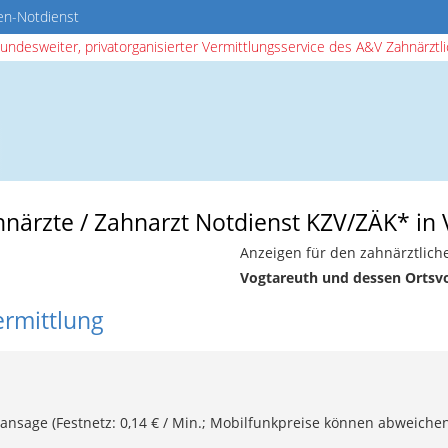
en-Notdienst
bundesweiter, privatorganisierter Vermittlungsservice des A&V Zahnärztlic
hnärzte / Zahnarzt Notdienst KZV/ZÄK* in
Anzeigen für den zahnärztlich
Vogtareuth und dessen Ortsv
ermittlung
ansage (Festnetz: 0,14 € / Min.; Mobilfunkpreise können abweichen