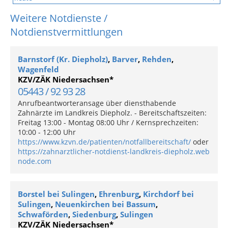
Weitere Notdienste /
Notdienstvermittlungen
Barnstorf (Kr. Diepholz)
,
Barver
,
Rehden
,
Wagenfeld
KZV/ZÄK Niedersachsen*
05443 / 92 93 28
Anrufbeantworteransage über diensthabende
Zahnärzte im Landkreis Diepholz. - Bereitschaftszeiten:
Freitag 13:00 - Montag 08:00 Uhr / Kernsprechzeiten:
10:00 - 12:00 Uhr
https://www.kzvn.de/patienten/notfallbereitschaft/
oder
https://zahnarztlicher-notdienst-landkreis-diepholz.web
node.com
Borstel bei Sulingen
,
Ehrenburg
,
Kirchdorf bei
Sulingen
,
Neuenkirchen bei Bassum
,
Schwaförden
,
Siedenburg
,
Sulingen
KZV/ZÄK Niedersachsen*