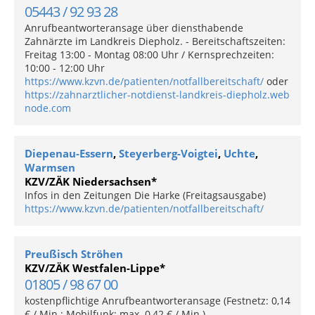
05443 / 92 93 28
Anrufbeantworteransage über diensthabende
Zahnärzte im Landkreis Diepholz. - Bereitschaftszeiten:
Freitag 13:00 - Montag 08:00 Uhr / Kernsprechzeiten:
10:00 - 12:00 Uhr
https://www.kzvn.de/patienten/notfallbereitschaft/
oder
https://zahnarztlicher-notdienst-landkreis-diepholz.web
node.com
Diepenau-Essern
,
Steyerberg-Voigtei
,
Uchte
,
Warmsen
KZV/ZÄK Niedersachsen*
Infos in den Zeitungen Die Harke (Freitagsausgabe)
https://www.kzvn.de/patienten/notfallbereitschaft/
Preußisch Ströhen
KZV/ZÄK Westfalen-Lippe*
01805 / 98 67 00
kostenpflichtige Anrufbeantworteransage (Festnetz: 0,14
€ / Min.; Mobilfunk: max. 0,42 € / Min.)