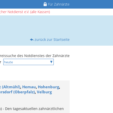
Für Zahnärzte
her Notdienst e.V. (alle Kassen)
zurück zur Startseite
reissuche des Notdienstes der Zahnärzte
ür
t (Altmühl)
,
Hemau
,
Hohenburg
,
rsdorf (Oberpfalz)
,
Velburg
) - Den tagesaktuellen zahnärztlichen