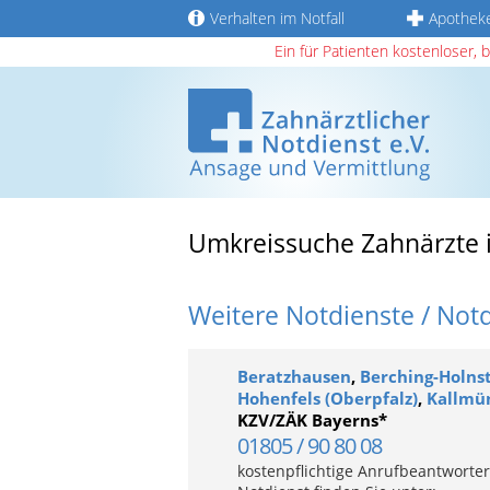
Verhalten im Notfall
Apothek
Ein für Patienten kostenloser, 
Umkreissuche Zahnärzte 
Weitere Notdienste / Not
Beratzhausen
,
Berching-Holns
Hohenfels (Oberpfalz)
,
Kallmü
KZV/ZÄK Bayerns*
01805 / 90 80 08
kostenpflichtige Anrufbeantworter