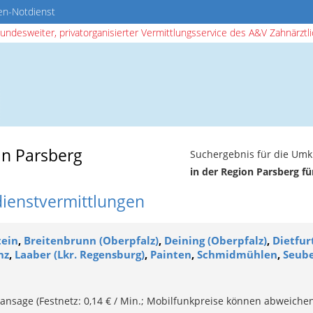
en-Notdienst
bundesweiter, privatorganisierter Vermittlungsservice des A&V Zahnärztlic
in Parsberg
Suchergebnis für die Umk
in der Region Parsberg f
dienstvermittlungen
tein
,
Breitenbrunn (Oberpfalz)
,
Deining (Oberpfalz)
,
Dietfur
nz
,
Laaber (Lkr. Regensburg)
,
Painten
,
Schmidmühlen
,
Seube
ansage (Festnetz: 0,14 € / Min.; Mobilfunkpreise können abweichen