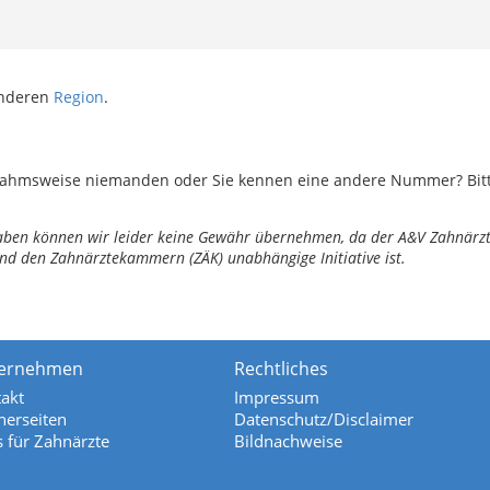
anderen
Region
.
ahmsweise niemanden oder Sie kennen eine andere Nummer? Bitte 
ngaben können wir leider keine Gewähr übernehmen, da der A&V Zahnärztl
nd den Zahnärztekammern (ZÄK) unabhängige Initiative ist.
ernehmen
Rechtliches
akt
Impressum
nerseiten
Datenschutz/Disclaimer
s für Zahnärzte
Bildnachweise