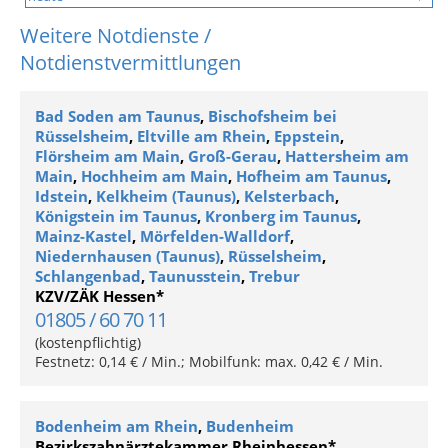
Weitere Notdienste /
Notdienstvermittlungen
Bad Soden am Taunus
,
Bischofsheim bei
Rüsselsheim
,
Eltville am Rhein
,
Eppstein
,
Flörsheim am Main
,
Groß-Gerau
,
Hattersheim am
Main
,
Hochheim am Main
,
Hofheim am Taunus
,
Idstein
,
Kelkheim (Taunus)
,
Kelsterbach
,
Königstein im Taunus
,
Kronberg im Taunus
,
Mainz-Kastel
,
Mörfelden-Walldorf
,
Niedernhausen (Taunus)
,
Rüsselsheim
,
Schlangenbad
,
Taunusstein
,
Trebur
KZV/ZÄK Hessen*
01805 / 60 70 11
(kostenpflichtig)
Festnetz: 0,14 € / Min.; Mobilfunk: max. 0,42 € / Min.
Bodenheim am Rhein
,
Budenheim
Bezirkszahnärztekammer Rheinhessen*