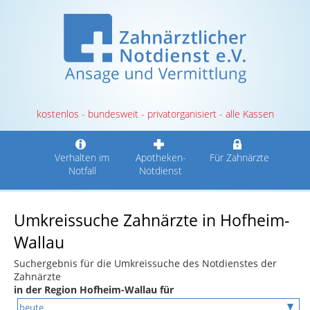
kostenlos - bundesweit - privatorganisiert - alle Kassen
Verhalten im
Apotheken-
Für Zahnärzte
Notfall
Notdienst
Umkreissuche Zahnärzte in Hofheim-
Wallau
Suchergebnis für die Umkreissuche des Notdienstes der
Zahnärzte
in der Region Hofheim-Wallau für