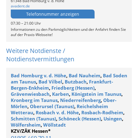
61348 Bad Homburg v. d. Höhe
avadent.de
Telefonnummer anzeigen
07:30 – 21:00 Uhr
Informationen zu den Parkmöglichkeiten und der Anfahrt finden Sie
auf der Praxis-Webseite!
Weitere Notdienste /
Notdienstvermittlungen
Bad Homburg v. d. Höhe
,
Bad Nauheim
,
Bad Soden
am Taunus
,
Bad Vilbel
,
Butzbach
,
Frankfurt-
Bergen-Enkheim
,
Friedberg (Hessen)
,
Grävenwiesbach
,
Karben
,
Königstein im Taunus
,
Kronberg im Taunus
,
Niederreifenberg
,
Ober-
Mörlen
,
Oberursel (Taunus)
,
Reichelsheim
Wetterau
,
Rosbach v. d. Höhe
,
Rosbach-Rodheim
,
Schmitten (Taunus)
,
Schöneck (Hessen)
,
Usingen
,
Wölfersheim
,
Wöllstadt
KZV/ZÄK Hessen*