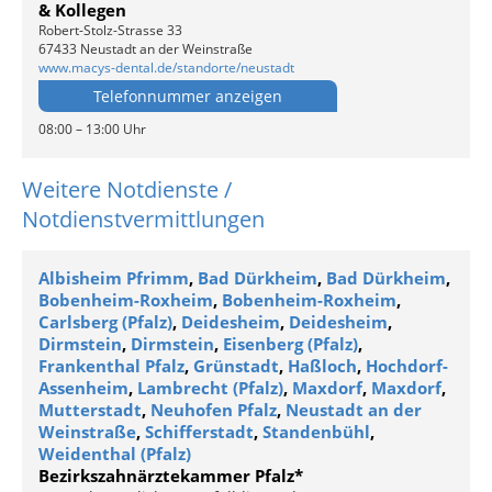
& Kollegen
Robert-Stolz-Strasse 33
67433 Neustadt an der Weinstraße
www.macys-dental.de/standorte/neustadt
Telefonnummer anzeigen
08:00 – 13:00 Uhr
Weitere Notdienste /
Notdienstvermittlungen
Albisheim Pfrimm
,
Bad Dürkheim
,
Bad Dürkheim
,
Bobenheim-Roxheim
,
Bobenheim-Roxheim
,
Carlsberg (Pfalz)
,
Deidesheim
,
Deidesheim
,
Dirmstein
,
Dirmstein
,
Eisenberg (Pfalz)
,
Frankenthal Pfalz
,
Grünstadt
,
Haßloch
,
Hochdorf-
Assenheim
,
Lambrecht (Pfalz)
,
Maxdorf
,
Maxdorf
,
Mutterstadt
,
Neuhofen Pfalz
,
Neustadt an der
Weinstraße
,
Schifferstadt
,
Standenbühl
,
Weidenthal (Pfalz)
Bezirkszahnärztekammer Pfalz*