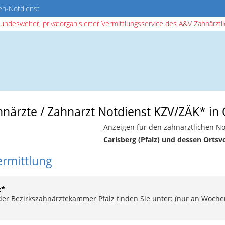
en-Notdienst
bundesweiter, privatorganisierter Vermittlungsservice des A&V Zahnärztlic
hnärzte / Zahnarzt Notdienst KZV/ZÄK* in C
Anzeigen für den zahnärztlichen No
Carlsberg (Pfalz) und dessen Ortsv
ermittlung
z*
 der Bezirkszahnärztekammer Pfalz finden Sie unter: (nur an Woch