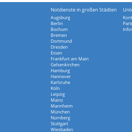
Notdienste in großen Städten
Unt
Augsburg
Kont
Berlin
Part
Bochum
Info
Bremen
Dortmund
Dresden
Essen
Frankfurt am Main
Gelsenkirchen
Hamburg
Hannover
Karlsruhe
Köln
Leipzig
Mainz
Mannheim
München
Nürnberg
Stuttgart
Wiesbaden