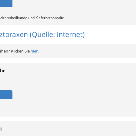
ndzahnheilkunde und Kieferorthopädie
tpraxen (Quelle: Internet)
ehen? Klicken Sie
hier
.
lic
i