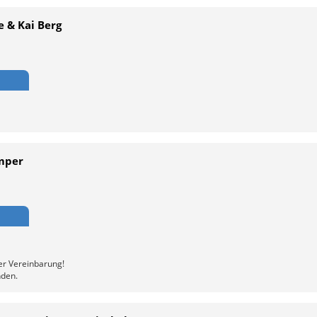
e & Kai Berg
ämper
er Vereinbarung!
nden.