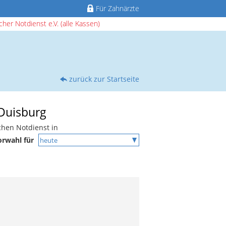
Für Zahnärzte
her Notdienst e.V. (alle Kassen)
zurück zur Startseite
 Duisburg
chen Notdienst in
orwahl für