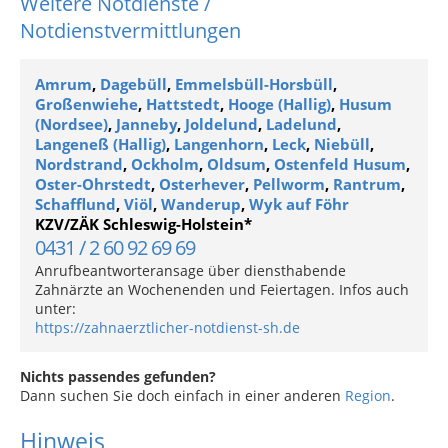
Weitere Notdienste /
Notdienstvermittlungen
Amrum
,
Dagebüll
,
Emmelsbüll-Horsbüll
,
Großenwiehe
,
Hattstedt
,
Hooge (Hallig)
,
Husum
(Nordsee)
,
Janneby
,
Joldelund
,
Ladelund
,
Langeneß (Hallig)
,
Langenhorn
,
Leck
,
Niebüll
,
Nordstrand
,
Ockholm
,
Oldsum
,
Ostenfeld Husum
,
Oster-Ohrstedt
,
Osterhever
,
Pellworm
,
Rantrum
,
Schafflund
,
Viöl
,
Wanderup
,
Wyk auf Föhr
KZV/ZÄK Schleswig-Holstein*
0431 / 2 60 92 69 69
Anrufbeantworteransage über diensthabende
Zahnärzte an Wochenenden und Feiertagen. Infos auch
unter:
https://zahnaerztlicher-notdienst-sh.de
Nichts passendes gefunden?
Dann suchen Sie doch einfach in einer anderen
Region
.
Hinweis