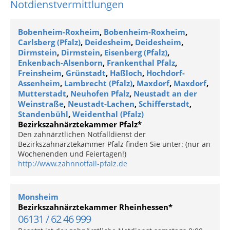
Notdienstvermittlungen
Bobenheim-Roxheim
,
Bobenheim-Roxheim
,
Carlsberg (Pfalz)
,
Deidesheim
,
Deidesheim
,
Dirmstein
,
Dirmstein
,
Eisenberg (Pfalz)
,
Enkenbach-Alsenborn
,
Frankenthal Pfalz
,
Freinsheim
,
Grünstadt
,
Haßloch
,
Hochdorf-
Assenheim
,
Lambrecht (Pfalz)
,
Maxdorf
,
Maxdorf
,
Mutterstadt
,
Neuhofen Pfalz
,
Neustadt an der
Weinstraße
,
Neustadt-Lachen
,
Schifferstadt
,
Standenbühl
,
Weidenthal (Pfalz)
Bezirkszahnärztekammer Pfalz*
Den zahnärztlichen Notfalldienst der
Bezirkszahnärztekammer Pfalz finden Sie unter: (nur an
Wochenenden und Feiertagen!)
http://www.zahnnotfall-pfalz.de
Monsheim
Bezirkszahnärztekammer Rheinhessen*
06131 / 62 46 999