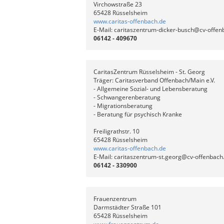
Virchowstraße 23
65428 Rüsselsheim
www.caritas-offenbach.de
E-Mail: caritaszentrum-dicker-busch@cv-offen
06142 - 409670
CaritasZentrum Rüsselsheim - St. Georg
Träger: Caritasverband Offenbach/Main e.V.
- Allgemeine Sozial- und Lebensberatung
- Schwangerenberatung
- Migrationsberatung
- Beratung für psychisch Kranke
Freiligrathstr. 10
65428 Rüsselsheim
www.caritas-offenbach.de
E-Mail: caritaszentrum-st.georg@cv-offenbach
06142 - 330900
Frauenzentrum
Darmstädter Straße 101
65428 Rüsselsheim