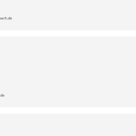
bach.de
.de