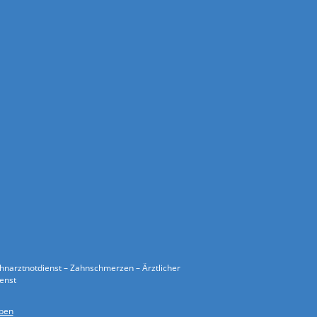
ahnarztnotdienst – Zahnschmerzen – Ärztlicher
ienst
ben