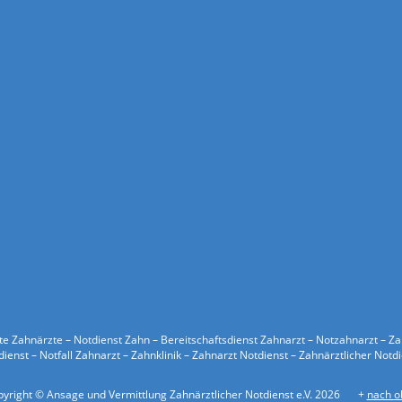
ste Zahnärzte – Notdienst Zahn – Bereitschaftsdienst Zahnarzt – Notzahnarzt – Z
ienst – Notfall Zahnarzt – Zahnklinik – Zahnarzt Notdienst – Zahnärztlicher Notd
yright © Ansage und Vermittlung Zahnärztlicher Notdienst e.V. 2026
+
nach o