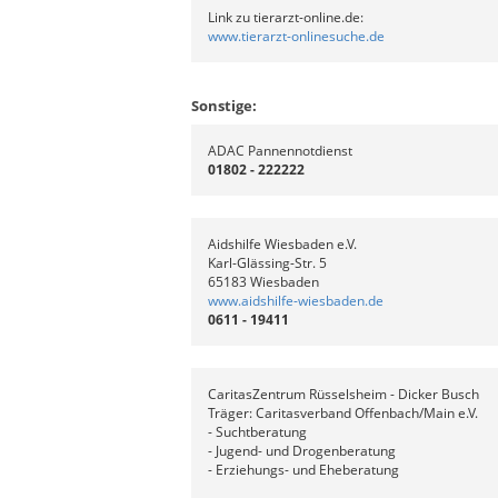
Link zu tierarzt-online.de:
www.tierarzt-onlinesuche.de
Sonstige:
ADAC Pannennotdienst
01802 - 222222
Aidshilfe Wiesbaden e.V.
Karl-Glässing-Str. 5
65183 Wiesbaden
www.aidshilfe-wiesbaden.de
0611 - 19411
CaritasZentrum Rüsselsheim - Dicker Busch
Träger: Caritasverband Offenbach/Main e.V.
- Suchtberatung
- Jugend- und Drogenberatung
- Erziehungs- und Eheberatung