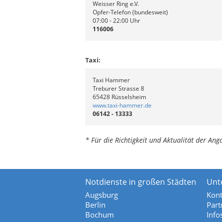
Weisser Ring e.V.
Opfer-Telefon (bundesweit)
07:00 - 22:00 Uhr
116006
Taxi:
Taxi Hammer
Treburer Strasse 8
65428 Rüsselsheim
www.taxi-hammer.de
06142 - 13333
* Für die Richtigkeit und Aktualität der A
Notdienste in großen Städten
Unt
Augsburg
Kont
Berlin
Part
Bochum
Info