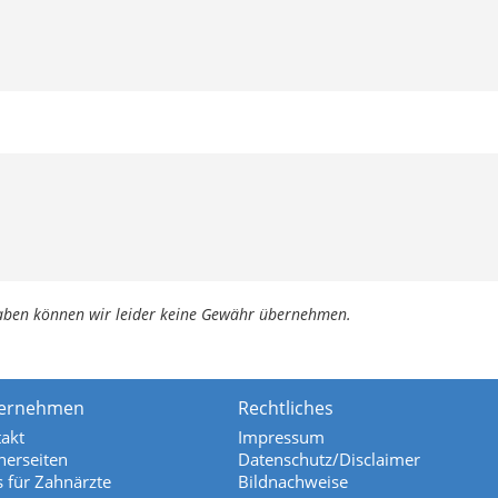
ngaben können wir leider keine Gewähr übernehmen.
ernehmen
Rechtliches
akt
Impressum
nerseiten
Datenschutz/Disclaimer
s für Zahnärzte
Bildnachweise