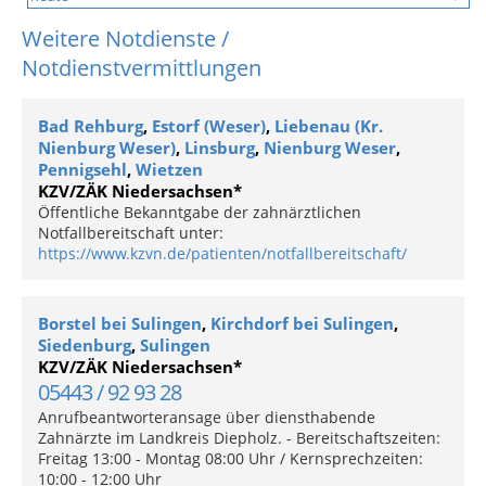
Weitere Notdienste /
Notdienstvermittlungen
Bad Rehburg
,
Estorf (Weser)
,
Liebenau (Kr.
Nienburg Weser)
,
Linsburg
,
Nienburg Weser
,
Pennigsehl
,
Wietzen
KZV/ZÄK Niedersachsen*
Öffentliche Bekanntgabe der zahnärztlichen
Notfallbereitschaft unter:
https://www.kzvn.de/patienten/notfallbereitschaft/
Borstel bei Sulingen
,
Kirchdorf bei Sulingen
,
Siedenburg
,
Sulingen
KZV/ZÄK Niedersachsen*
05443 / 92 93 28
Anrufbeantworteransage über diensthabende
Zahnärzte im Landkreis Diepholz. - Bereitschaftszeiten:
Freitag 13:00 - Montag 08:00 Uhr / Kernsprechzeiten:
10:00 - 12:00 Uhr