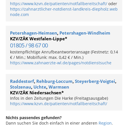
https://www.kzvn.de/patienten/notfallbereitschaft/
oder
https://zahnarztlicher-notdienst-landkreis-diepholz.web
node.com
Petershagen-Heimsen
,
Petershagen-Windheim
KZV/ZÄK Westfalen-Lippe*
01805 / 98 67 00
kostenpflichtige Anrufbeantworteransage (Festnetz: 0,14
€ / Min.; Mobilfunk: max. 0,42 € / Min.)
https://www.zahnaerzte-wl.de/pages/notdienstsuche
Raddestorf
,
Rehburg-Loccum
,
Steyerberg-Voigtei
,
Stolzenau
,
Uchte
,
Warmsen
KZV/ZÄK Niedersachsen*
Infos in den Zeitungen Die Harke (Freitagsausgabe)
https://www.kzvn.de/patienten/notfallbereitschaft/
Nichts passendes gefunden?
Dann suchen Sie doch einfach in einer anderen
Region
.