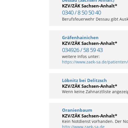
Dessau (Sachsen Anhalt)
KZV/ZÄK Sachsen-Anhalt*
0340 / 8 50 50 40
Berufsfeuerwehr Dessau gibt Ausk
Gräfenhainichen
KZV/ZÄK Sachsen-Anhalt*
034926 / 58 59 43
weitere Infos unter:
https://www.zaek-sa.de/patienten/
Löbnitz bei Delitzsch
KZV/ZÄK Sachsen-Anhalt*
Wenn keine Zahnarztliste angezeigt
Oranienbaum
KZV/ZÄK Sachsen-Anhalt*
Kein Notdienst vorhanden. Der No
http://www.zaek-sa.de