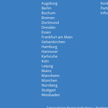
Augsburg
Kont
Berlin
Part
Bochum
Info
Bremen
Dortmund
Dresden
Essen
Frankfurt am Main
Gelsenkirchen
Hamburg
Hannover
Karlsruhe
Köln
Leipzig
Mainz
Mannheim
München
Nürnberg
Stuttgart
Wiesbaden
Zahnärztlicher Bereitschaftsdienst – Notdien