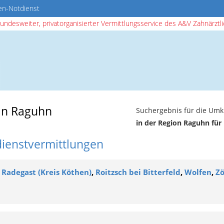
en-Notdienst
bundesweiter, privatorganisierter Vermittlungsservice des A&V Zahnärztlic
in Raguhn
Suchergebnis für die Umk
in der Region Raguhn für
dienstvermittlungen
,
Radegast (Kreis Köthen)
,
Roitzsch bei Bitterfeld
,
Wolfen
,
Zö