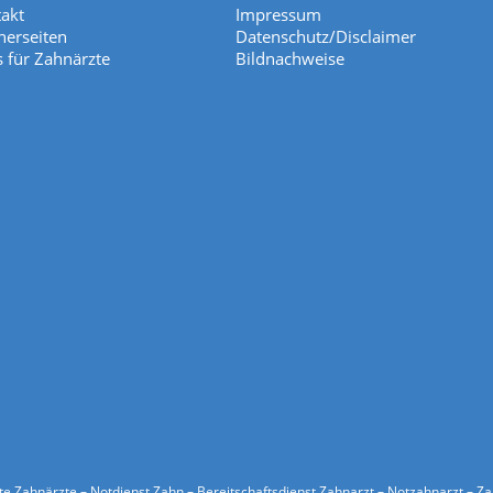
akt
Impressum
nerseiten
Datenschutz/Disclaimer
s für Zahnärzte
Bildnachweise
ste Zahnärzte – Notdienst Zahn – Bereitschaftsdienst Zahnarzt – Notzahnarzt – Z