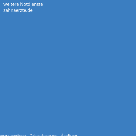
weitere Notdienste
zahnaerzte.de
ahnarztnotdienst – Zahnschmerzen – Ärztlicher