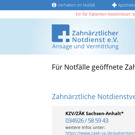
Verhalten im Notfall
Apothek
Ein für Patienten kostenloser, 
Für Notfälle geöffnete Z
Zahnärztliche Notdienstv
KZV/ZÄK Sachsen-Anhalt*
034926 / 58 59 43
weitere Infos unter:
https://www.zaek-sa.de/patienten/