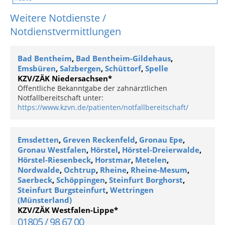
Weitere Notdienste /
Notdienstvermittlungen
Bad Bentheim
,
Bad Bentheim-Gildehaus
,
Emsbüren
,
Salzbergen
,
Schüttorf
,
Spelle
KZV/ZÄK Niedersachsen*
Öffentliche Bekanntgabe der zahnärztlichen
Notfallbereitschaft unter:
https://www.kzvn.de/patienten/notfallbereitschaft/
Emsdetten
,
Greven Reckenfeld
,
Gronau Epe
,
Gronau Westfalen
,
Hörstel
,
Hörstel-Dreierwalde
,
Hörstel-Riesenbeck
,
Horstmar
,
Metelen
,
Nordwalde
,
Ochtrup
,
Rheine
,
Rheine-Mesum
,
Saerbeck
,
Schöppingen
,
Steinfurt Borghorst
,
Steinfurt Burgsteinfurt
,
Wettringen
(Münsterland)
KZV/ZÄK Westfalen-Lippe*
01805 / 98 67 00