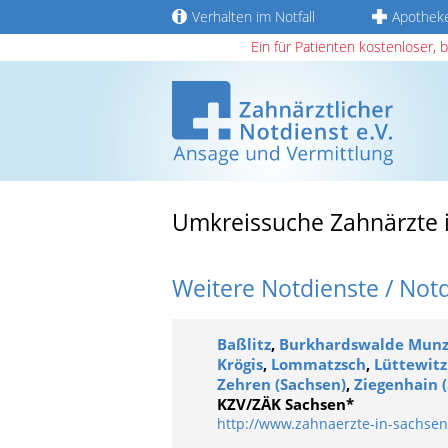
Verhalten im Notfall
Apothek
Ein für Patienten kostenloser, 
Umkreissuche Zahnärzte 
Weitere Notdienste / Not
Baßlitz
,
Burkhardswalde Munz
Krögis
,
Lommatzsch
,
Lüttewitz
Zehren (Sachsen)
,
Ziegenhain 
KZV/ZÄK Sachsen*
http://www.zahnaerzte-in-sachsen.