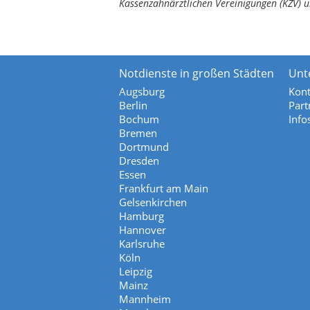
Kassenzahnärztlichen Vereinigungen (KZV) u
Notdienste in großen Städten
Unt
Augsburg
Kont
Berlin
Part
Bochum
Info
Bremen
Dortmund
Dresden
Essen
Frankfurt am Main
Gelsenkirchen
Hamburg
Hannover
Karlsruhe
Köln
Leipzig
Mainz
Mannheim