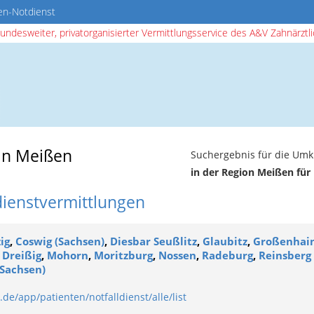
en-Notdienst
bundesweiter, privatorganisierter Vermittlungsservice des A&V Zahnärztlic
in Meißen
Suchergebnis für die Umk
in der Region Meißen für
dienstvermittlungen
ig
,
Coswig (Sachsen)
,
Diesbar Seußlitz
,
Glaubitz
,
Großenhain
 Dreißig
,
Mohorn
,
Moritzburg
,
Nossen
,
Radeburg
,
Reinsberg 
(Sachsen)
de/app/patienten/notfalldienst/alle/list