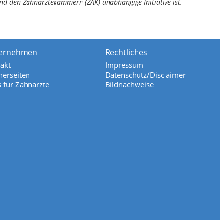
nd den Zahnärztekammern (ZÄK) unabhängige Initiative ist.
ernehmen
Rechtliches
akt
Impressum
nerseiten
Datenschutz/Disclaimer
s für Zahnärzte
Bildnachweise