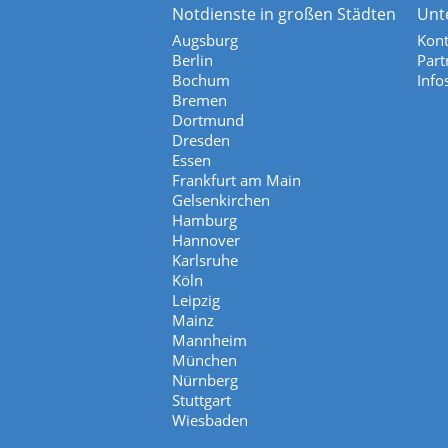
Notdienste in großen Städten
Unt
Augsburg
Kont
Berlin
Part
Bochum
Info
Bremen
Dortmund
Dresden
Essen
Frankfurt am Main
Gelsenkirchen
Hamburg
Hannover
Karlsruhe
Köln
Leipzig
Mainz
Mannheim
München
Nürnberg
Stuttgart
Wiesbaden