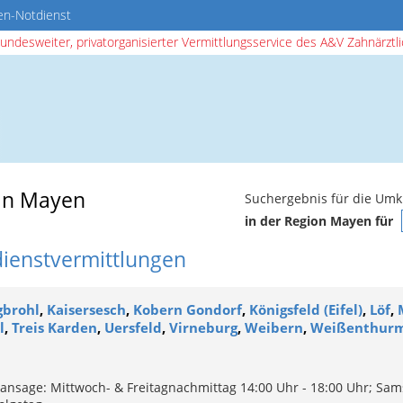
en-Notdienst
bundesweiter, privatorganisierter Vermittlungsservice des A&V Zahnärztlic
in Mayen
Suchergebnis für die Umk
in der Region Mayen für
dienstvermittlungen
gbrohl
,
Kaisersesch
,
Kobern Gondorf
,
Königsfeld (Eifel)
,
Löf
,
l
,
Treis Karden
,
Uersfeld
,
Virneburg
,
Weibern
,
Weißenthur
ansage: Mittwoch- & Freitagnachmittag 14:00 Uhr - 18:00 Uhr; Sam