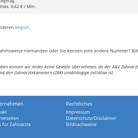
olgetag
 max. 0,42 € / Min.
anderen
Region
.
ahmsweise niemanden oder Sie kennen eine andere Nummer? Bitte 
ngaben können wir leider keine Gewähr übernehmen, da der A&V Zahnärztl
nd den Zahnärztekammern (ZÄK) unabhängige Initiative ist.
ernehmen
Rechtliches
akt
Impressum
nerseiten
Datenschutz/Disclaimer
s für Zahnärzte
Bildnachweise