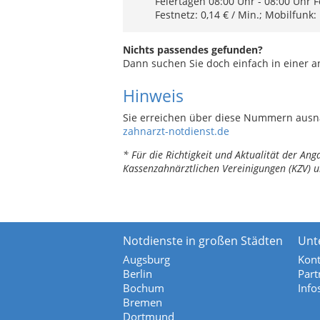
Feiertagen 08:00 Uhr - 08:00 Uhr F
Festnetz: 0,14 € / Min.; Mobilfunk:
Nichts passendes gefunden?
Dann suchen Sie doch einfach in einer 
Hinweis
Sie erreichen über diese Nummern ausn
zahnarzt-notdienst.de
* Für die Richtigkeit und Aktualität der A
Kassenzahnärztlichen Vereinigungen (KZV) u
Notdienste in großen Städten
Unt
Augsburg
Kont
Berlin
Part
Bochum
Info
Bremen
Dortmund