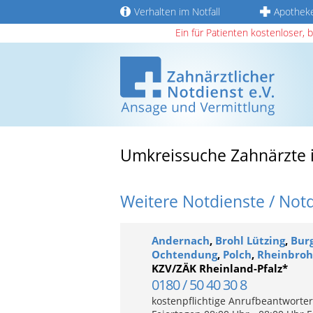
Verhalten im Notfall
Apothek
Ein für Patienten kostenloser, 
Umkreissuche Zahnärzte 
Weitere Notdienste / Not
Andernach
,
Brohl Lützing
,
Bur
Ochtendung
,
Polch
,
Rheinbroh
KZV/ZÄK Rheinland-Pfalz*
0180 / 50 40 30 8
kostenpflichtige Anrufbeantworter