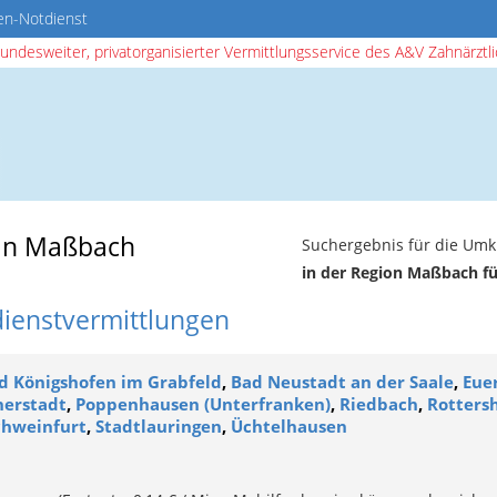
en-Notdienst
bundesweiter, privatorganisierter Vermittlungsservice des A&V Zahnärztlic
 in Maßbach
Suchergebnis für die Umk
in der Region Maßbach f
dienstvermittlungen
d Königshofen im Grabfeld
,
Bad Neustadt an der Saale
,
Eue
erstadt
,
Poppenhausen (Unterfranken)
,
Riedbach
,
Rotters
chweinfurt
,
Stadtlauringen
,
Üchtelhausen