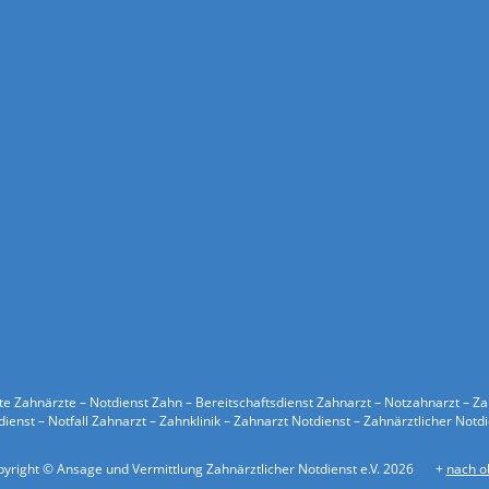
ste Zahnärzte – Notdienst Zahn – Bereitschaftsdienst Zahnarzt – Notzahnarzt – Z
ienst – Notfall Zahnarzt – Zahnklinik – Zahnarzt Notdienst – Zahnärztlicher Notd
yright © Ansage und Vermittlung Zahnärztlicher Notdienst e.V. 2026
+
nach o