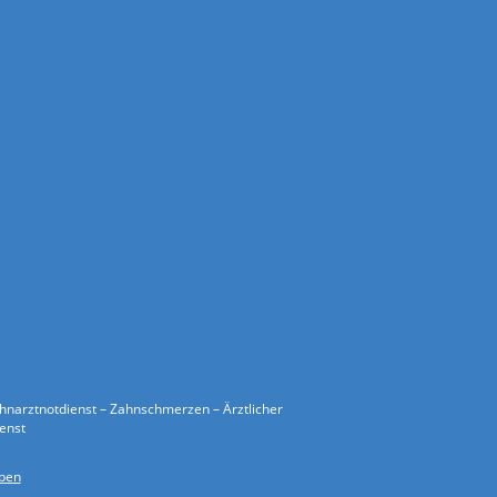
ahnarztnotdienst – Zahnschmerzen – Ärztlicher
ienst
ben