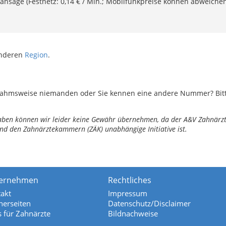
ansage (Festnetz: 0,14 € / Min.; Mobilfunkpreise können abweichen
anderen
Region
.
ahmsweise niemanden oder Sie kennen eine andere Nummer? Bitte 
ngaben können wir leider keine Gewähr übernehmen, da der A&V Zahnärztl
nd den Zahnärztekammern (ZÄK) unabhängige Initiative ist.
ernehmen
Rechtliches
akt
Impressum
nerseiten
Datenschutz/Disclaimer
s für Zahnärzte
Bildnachweise