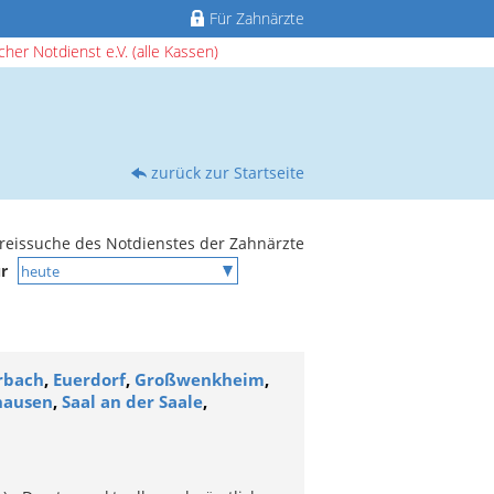
Für Zahnärzte
her Notdienst e.V. (alle Kassen)
zurück zur Startseite
reissuche des Notdienstes der Zahnärzte
ür
rbach
,
Euerdorf
,
Großwenkheim
,
hausen
,
Saal an der Saale
,