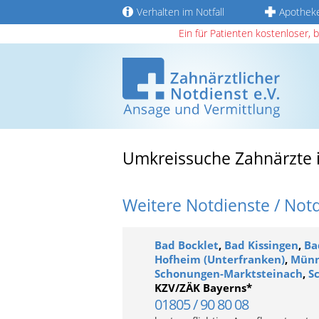
Verhalten im Notfall
Apothek
Ein für Patienten kostenloser, 
Umkreissuche Zahnärzte
Weitere Notdienste / Not
Bad Bocklet
,
Bad Kissingen
,
Ba
Hofheim (Unterfranken)
,
Münn
Schonungen-Marktsteinach
,
S
KZV/ZÄK Bayerns*
01805 / 90 80 08