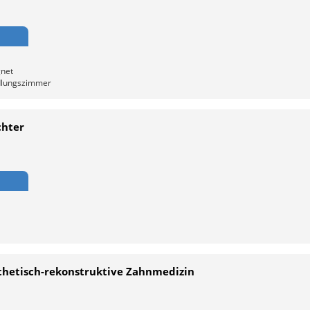
gnet
ndlungszimmer
chter
sthetisch-rekonstruktive Zahnmedizin