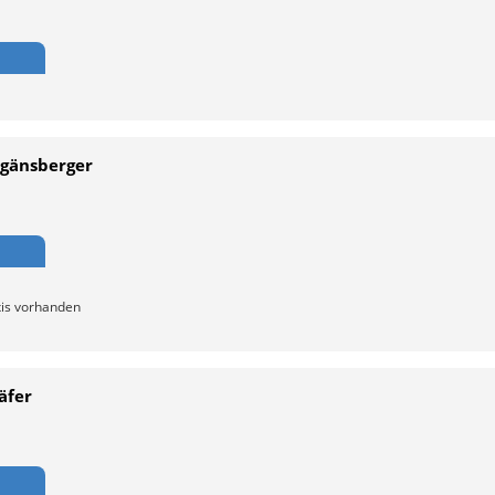
lgänsberger
xis vorhanden
häfer