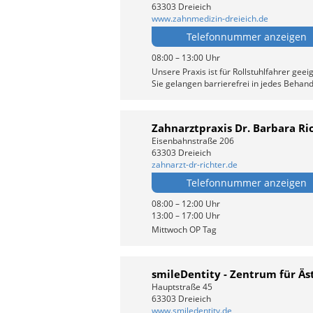
63303 Dreieich
www.zahnmedizin-dreieich.de
Telefonnummer anzeigen
08:00 – 13:00 Uhr
Unsere Praxis ist für Rollstuhlfahrer geei
Sie gelangen barrierefrei in jedes Beha
Zahnarztpraxis Dr. Barbara Ri
Eisenbahnstraße 206
63303 Dreieich
zahnarzt-dr-richter.de
Telefonnummer anzeigen
08:00 – 12:00 Uhr
13:00 – 17:00 Uhr
Mittwoch OP Tag
smileDentity - Zentrum für Ä
Hauptstraße 45
63303 Dreieich
www.smiledentity.de