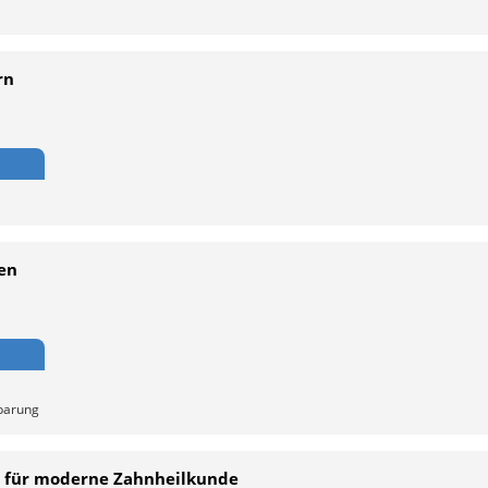
rn
gen
nbarung
is für moderne Zahnheilkunde