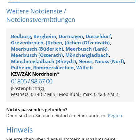
Weitere Notdienste /
Notdienstvermittlungen
Bedburg
,
Bergheim
,
Dormagen
,
Düsseldorf
,
Grevenbroich
,
Jüchen
,
Jüchen (Otzenrath)
,
Meerbusch (Büderich)
,
Meerbusch (Lank)
,
Meerbusch (Osterath)
,
Mönchengladbach
,
Mönchengladbach (Rheydt)
,
Neuss
,
Neuss (Norf)
,
Pulheim
,
Rommerskirchen
,
Willich
KZV/ZÄK Nordrhein*
01805 / 98 67 00
(kostenpflichtig)
Festnetz: 0,14 € / Min.; Mobilfunk: max. 0,42 € / Min.
Nichts passendes gefunden?
Dann suchen Sie doch einfach in einer anderen
Region
.
Hinweis
Sie erreichen über diese Nummern ausnahmsweise