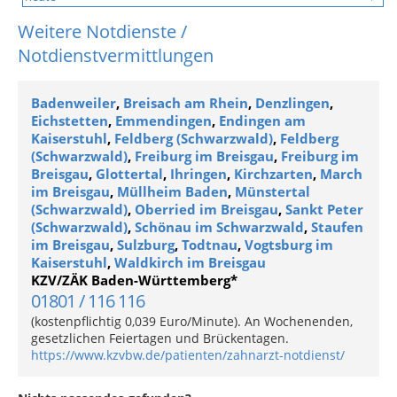
Weitere Notdienste /
Notdienstvermittlungen
Badenweiler
,
Breisach am Rhein
,
Denzlingen
,
Eichstetten
,
Emmendingen
,
Endingen am
Kaiserstuhl
,
Feldberg (Schwarzwald)
,
Feldberg
(Schwarzwald)
,
Freiburg im Breisgau
,
Freiburg im
Breisgau
,
Glottertal
,
Ihringen
,
Kirchzarten
,
March
im Breisgau
,
Müllheim Baden
,
Münstertal
(Schwarzwald)
,
Oberried im Breisgau
,
Sankt Peter
(Schwarzwald)
,
Schönau im Schwarzwald
,
Staufen
im Breisgau
,
Sulzburg
,
Todtnau
,
Vogtsburg im
Kaiserstuhl
,
Waldkirch im Breisgau
KZV/ZÄK Baden-Württemberg*
01801 / 116 116
(kostenpflichtig 0,039 Euro/Minute). An Wochenenden,
gesetzlichen Feiertagen und Brückentagen.
https://www.kzvbw.de/patienten/zahnarzt-notdienst/