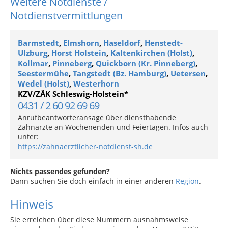
Weitere Notdienste /
Notdienstvermittlungen
Barmstedt
,
Elmshorn
,
Haseldorf
,
Henstedt-
Ulzburg
,
Horst Holstein
,
Kaltenkirchen (Holst)
,
Kollmar
,
Pinneberg
,
Quickborn (Kr. Pinneberg)
,
Seestermühe
,
Tangstedt (Bz. Hamburg)
,
Uetersen
,
Wedel (Holst)
,
Westerhorn
KZV/ZÄK Schleswig-Holstein*
0431 / 2 60 92 69 69
Anrufbeantworteransage über diensthabende
Zahnärzte an Wochenenden und Feiertagen. Infos auch
unter:
https://zahnaerztlicher-notdienst-sh.de
Nichts passendes gefunden?
Dann suchen Sie doch einfach in einer anderen
Region
.
Hinweis
Sie erreichen über diese Nummern ausnahmsweise