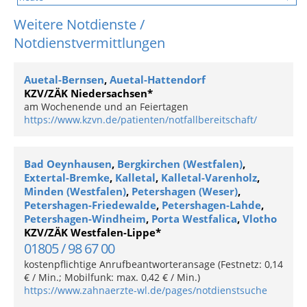
Weitere Notdienste /
Notdienstvermittlungen
Auetal-Bernsen
,
Auetal-Hattendorf
KZV/ZÄK Niedersachsen*
am Wochenende und an Feiertagen
https://www.kzvn.de/patienten/notfallbereitschaft/
Bad Oeynhausen
,
Bergkirchen (Westfalen)
,
Extertal-Bremke
,
Kalletal
,
Kalletal-Varenholz
,
Minden (Westfalen)
,
Petershagen (Weser)
,
Petershagen-Friedewalde
,
Petershagen-Lahde
,
Petershagen-Windheim
,
Porta Westfalica
,
Vlotho
KZV/ZÄK Westfalen-Lippe*
01805 / 98 67 00
kostenpflichtige Anrufbeantworteransage (Festnetz: 0,14
€ / Min.; Mobilfunk: max. 0,42 € / Min.)
https://www.zahnaerzte-wl.de/pages/notdienstsuche