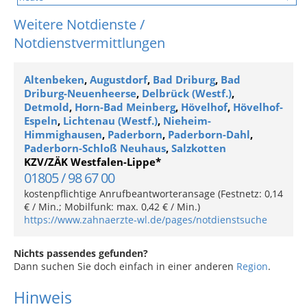
Weitere Notdienste /
Notdienstvermittlungen
Altenbeken
,
Augustdorf
,
Bad Driburg
,
Bad
Driburg-Neuenheerse
,
Delbrück (Westf.)
,
Detmold
,
Horn-Bad Meinberg
,
Hövelhof
,
Hövelhof-
Espeln
,
Lichtenau (Westf.)
,
Nieheim-
Himmighausen
,
Paderborn
,
Paderborn-Dahl
,
Paderborn-Schloß Neuhaus
,
Salzkotten
KZV/ZÄK Westfalen-Lippe*
01805 / 98 67 00
kostenpflichtige Anrufbeantworteransage (Festnetz: 0,14
€ / Min.; Mobilfunk: max. 0,42 € / Min.)
https://www.zahnaerzte-wl.de/pages/notdienstsuche
Nichts passendes gefunden?
Dann suchen Sie doch einfach in einer anderen
Region
.
Hinweis