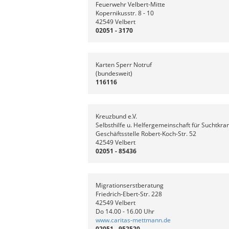
Feuerwehr Velbert-Mitte
Kopernikusstr. 8 - 10
42549 Velbert
02051 - 3170
Karten Sperr Notruf
(bundesweit)
116116
Kreuzbund e.V.
Selbsthilfe u. Helfergemeinschaft für Suchtkra
Geschäftsstelle Robert-Koch-Str. 52
42549 Velbert
02051 - 85436
Migrationserstberatung
Friedrich-Ebert-Str. 228
42549 Velbert
Do 14.00 - 16.00 Uhr
www.caritas-mettmann.de
02051 - 952520