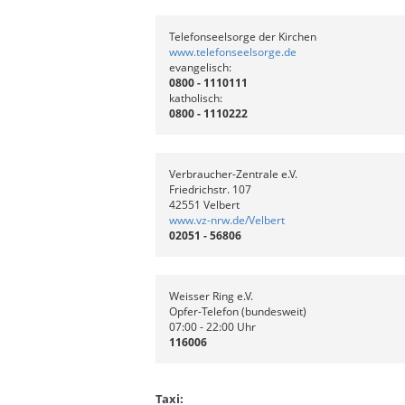
Telefonseelsorge der Kirchen
www.telefonseelsorge.de
evangelisch:
0800 - 1110111
katholisch:
0800 - 1110222
Verbraucher-Zentrale e.V.
Friedrichstr. 107
42551 Velbert
www.vz-nrw.de/Velbert
02051 - 56806
Weisser Ring e.V.
Opfer-Telefon (bundesweit)
07:00 - 22:00 Uhr
116006
Taxi: