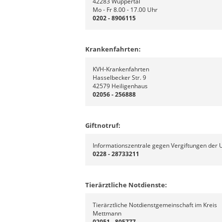
42283 Wuppertal
Mo - Fr 8.00 - 17.00 Uhr
0202 - 8906115
Krankenfahrten:
KVH-Krankenfahrten
Hasselbecker Str. 9
42579 Heiligenhaus
02056 - 256888
Giftnotruf:
Informationszentrale gegen Vergiftungen der 
0228 - 28733211
Tierärztliche Notdienste:
Tierärztliche Notdienstgemeinschaft im Kreis
Mettmann
02051 - 805777