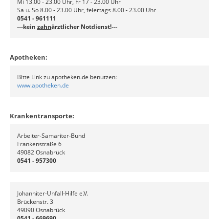
Mi 13.00 - 23.00 Uhr, Fr 17 - 23.00 Uhr
Sa u. So 8.00 - 23.00 Uhr, feiertags 8.00 - 23.00 Uhr
0541 - 961111
---kein
zahn
ärztlicher Notdienst!---
Apotheken:
Bitte Link zu apotheken.de benutzen:
www.apotheken.de
Krankentransporte:
Arbeiter-Samariter-Bund
Frankenstraße 6
49082 Osnabrück
0541 - 957300
Johanniter-Unfall-Hilfe e.V.
Brückenstr. 3
49090 Osnabrück
0541 - 669690