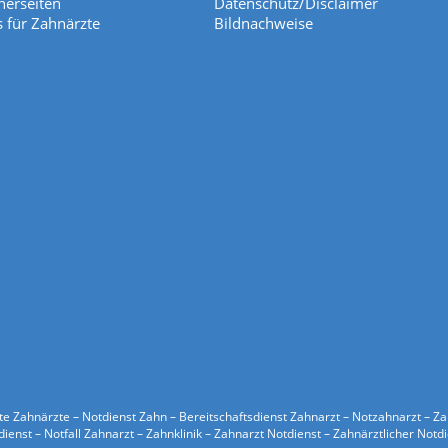
nerseiten
Datenschutz/Disclaimer
s für Zahnärzte
Bildnachweise
ste Zahnärzte – Notdienst Zahn – Bereitschaftsdienst Zahnarzt – Notzahnarzt – Z
ienst – Notfall Zahnarzt – Zahnklinik – Zahnarzt Notdienst – Zahnärztlicher Notd