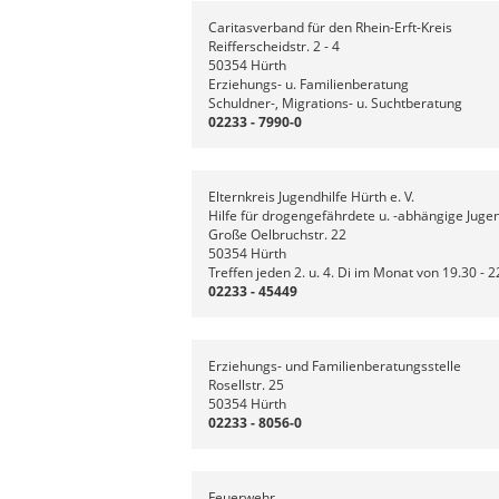
Caritasverband für den Rhein-Erft-Kreis
Reifferscheidstr. 2 - 4
50354 Hürth
Erziehungs- u. Familienberatung
Schuldner-, Migrations- u. Suchtberatung
02233 - 7990-0
Elternkreis Jugendhilfe Hürth e. V.
Hilfe für drogengefährdete u. -abhängige Juge
Große Oelbruchstr. 22
50354 Hürth
Treffen jeden 2. u. 4. Di im Monat von 19.30 - 
02233 - 45449
Erziehungs- und Familienberatungsstelle
Rosellstr. 25
50354 Hürth
02233 - 8056-0
Feuerwehr