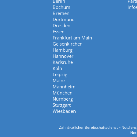
Berlin
Part
Bochum
Info
Bremen
Dortmund
Dresden
Essen
Frankfurt am Main
Gelsenkirchen
Hamburg
Hannover
Karlsruhe
Köln
Leipzig
Mainz
Mannheim
München
Nürnberg
Stuttgart
Wiesbaden
Zahnärztlicher Bereitschaftsdienst – Notdien
Notd