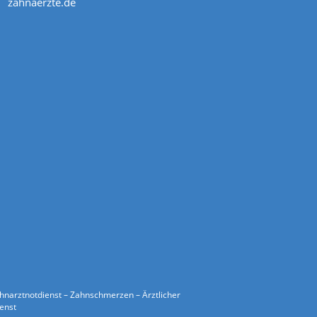
zahnaerzte.de
ahnarztnotdienst – Zahnschmerzen – Ärztlicher
ienst