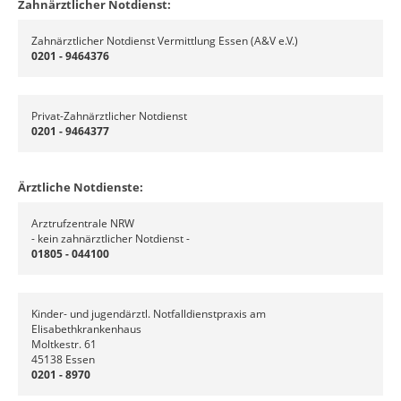
Zahnärztlicher Notdienst:
Zahnärztlicher Notdienst Vermittlung Essen (A&V e.V.)
0
201 -
9464376
Privat-Zahnärztlicher Notdienst
0
201 -
9464377
Ärztliche Notdienste:
Arztrufzentrale NRW
- kein zahnärztlicher Notdienst -
01805 - 044100
Kinder- und jugendärztl. Notfalldienstpraxis am
Elisabethkrankenhaus
Moltkestr. 61
45138 Essen
0201 - 8970