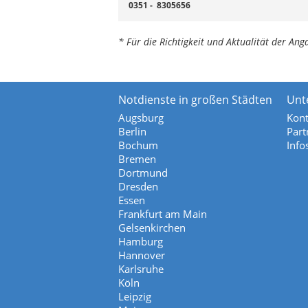
0351 - 8305656
* Für die Richtigkeit und Aktualität der A
Notdienste in großen Städten
Unt
Augsburg
Kont
Berlin
Part
Bochum
Info
Bremen
Dortmund
Dresden
Essen
Frankfurt am Main
Gelsenkirchen
Hamburg
Hannover
Karlsruhe
Köln
Leipzig