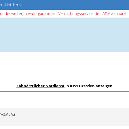
en-Notdienst
bundesweiter, privatorganisierter Vermittlungsservice des A&V Zahnärztlic
Zahnärztlicher Notdienst
in 0351 Dresden anzeigen
(A&V e.V.)