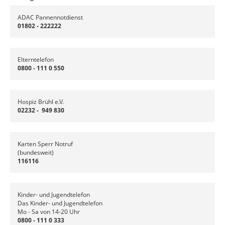
ADAC Pannennotdienst
01802 - 222222
Elterntelefon
0800 - 111 0 550
Hospiz Brühl e.V.
02232 - 949 830
Karten Sperr Notruf
(bundesweit)
116116
Kinder- und Jugendtelefon
Das Kinder- und Jugendtelefon
Mo - Sa von 14-20 Uhr
0800 - 111 0 333