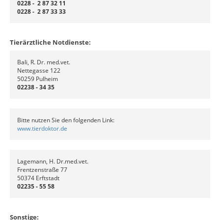
0228 - 2 87 32 11
0228 - 2 87 33 33
Tierärztliche Notdienste:
Bali, R. Dr. med.vet.
Nettegasse 122
50259 Pulheim
02238 - 34 35
Bitte nutzen Sie den folgenden Link:
www.tierdoktor.de
Lagemann, H. Dr.med.vet.
Frentzenstraße 77
50374 Erftstadt
02235 - 55 58
Sonstige: