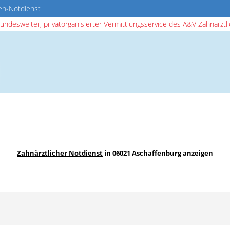
en-Notdienst
bundesweiter, privatorganisierter Vermittlungsservice des A&V Zahnärztlic
Zahnärztlicher Notdienst
in 06021 Aschaffenburg anzeigen