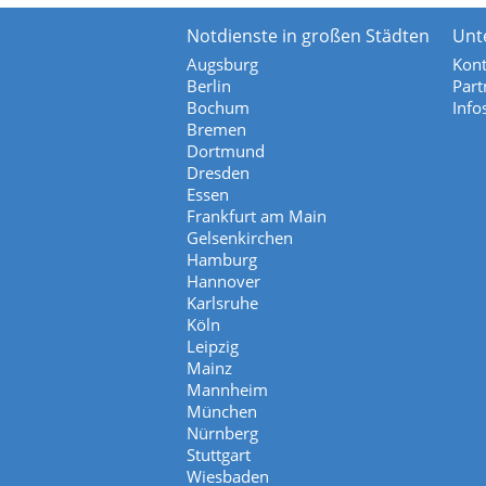
Notdienste in großen Städten
Unt
Augsburg
Kont
Berlin
Part
Bochum
Info
Bremen
Dortmund
Dresden
Essen
Frankfurt am Main
Gelsenkirchen
Hamburg
Hannover
Karlsruhe
Köln
Leipzig
Mainz
Mannheim
München
Nürnberg
Stuttgart
Wiesbaden