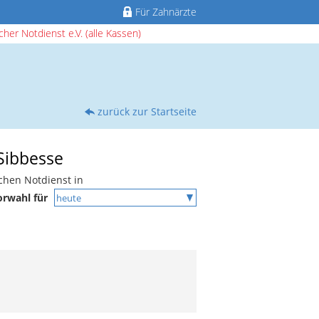
Für Zahnärzte
her Notdienst e.V. (alle Kassen)
zurück zur Startseite
 Sibbesse
chen Notdienst in
orwahl für