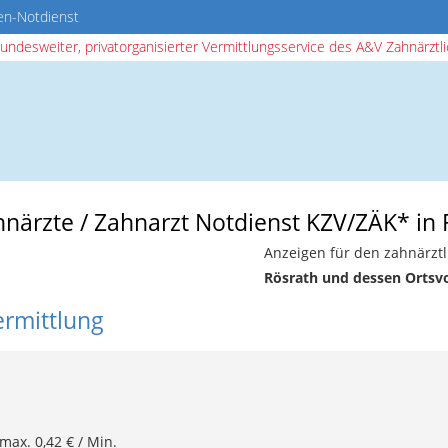
en-Notdienst
bundesweiter, privatorganisierter Vermittlungsservice des A&V Zahnärztlic
hnärzte / Zahnarzt Notdienst KZV/ZÄK* in
Anzeigen für den zahnärztl
Rösrath und dessen Ortsv
ermittlung
 max. 0,42 € / Min.