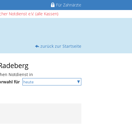
Für Zahnärzte
her Notdienst e.V. (alle Kassen)
zurück zur Startseite
 Radeberg
chen Notdienst in
orwahl für