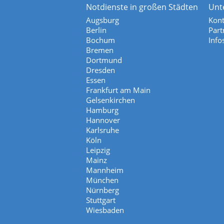
Notdienste in großen Städten
Unt
Augsburg
Kont
Berlin
Part
Bochum
Info
Bremen
Dortmund
Dresden
Essen
Frankfurt am Main
Gelsenkirchen
Hamburg
Hannover
Karlsruhe
Köln
Leipzig
Mainz
Mannheim
München
Nürnberg
Stuttgart
Wiesbaden