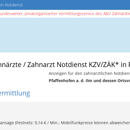
en-Notdienst
bundesweiter, privatorganisierter Vermittlungsservice des A&V Zahnärztlic
hnärzte / Zahnarzt Notdienst KZV/ZÄK* in P
Anzeigen für den zahnärztlichen Notdiens
Pfaffenhofen a. d. Ilm und dessen Ortsv
ermittlung
ansage (Festnetz: 0,14 € / Min.; Mobilfunkpreise können abweichen