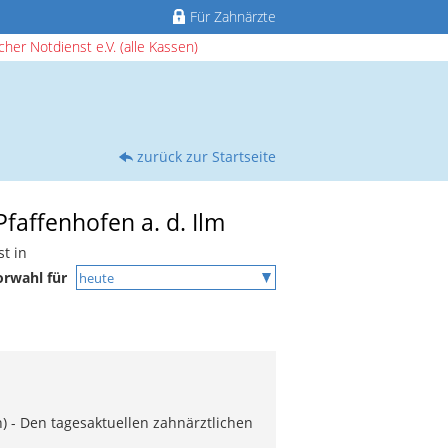
Für Zahnärzte
her Notdienst e.V. (alle Kassen)
zurück zur Startseite
faffenhofen a. d. Ilm
t in
orwahl für
) - Den tagesaktuellen zahnärztlichen