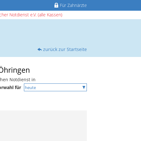
Für Zahnärzte
her Notdienst e.V. (alle Kassen)
zurück zur Startseite
 Öhringen
chen Notdienst in
orwahl für