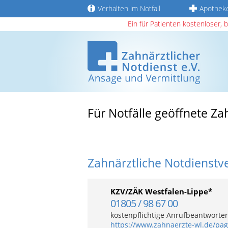
Verhalten im Notfall
Apothek
Ein für Patienten kostenloser, 
Für Notfälle geöffnete Z
Zahnärztliche Notdienstv
KZV/ZÄK Westfalen-Lippe*
01805 / 98 67 00
kostenpflichtige Anrufbeantwortera
https://www.zahnaerzte-wl.de/pa