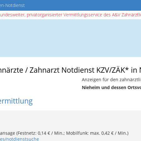
en-Notdienst
bundesweiter, privatorganisierter Vermittlungsservice des A&V Zahnärztlic
ahnärzte / Zahnarzt Notdienst KZV/ZÄK* in
Anzeigen für den zahnärztl
Nieheim und dessen Ortsv
ermittlung
nsage (Festnetz: 0,14 € / Min.; Mobilfunk: max. 0,42 € / Min.)
ges/notdienstsuche