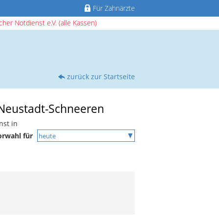
Für Zahnärzte
her Notdienst e.V. (alle Kassen)
zurück zur Startseite
n Neustadt-Schneeren
nst in
orwahl für