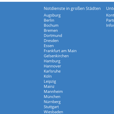
Notdienste in großen Städten
Unt
Augsburg
Kont
Berlin
Part
Bochum
Info
Bremen
Dortmund
Dresden
Essen
Frankfurt am Main
Gelsenkirchen
Hamburg
Hannover
Karlsruhe
Köln
Leipzig
Mainz
Mannheim
München
Nürnberg
Stuttgart
Wiesbaden