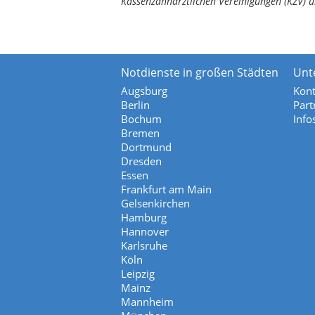
Kassenzahnärztlichen Vereinigungen (KZV) u
Notdienste in großen Städten
Unt
Augsburg
Kont
Berlin
Part
Bochum
Info
Bremen
Dortmund
Dresden
Essen
Frankfurt am Main
Gelsenkirchen
Hamburg
Hannover
Karlsruhe
Köln
Leipzig
Mainz
Mannheim