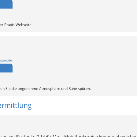
der Praxis Webseite!
ngen.de
den Sie die angenehme Atmosphäre und Ruhe spüren.
ermittlung
ansage (Festnetz: 0,14 € / Min.; Mobilfunkpreise können abweichen