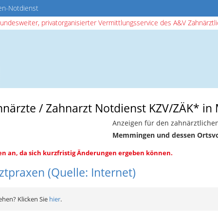
en-Notdienst
bundesweiter, privatorganisierter Vermittlungsservice des A&V Zahnärztlic
ahnärzte / Zahnarzt Notdienst KZV/ZÄK* 
Anzeigen für den zahnärztlichen
Memmingen und dessen Ortsvo
en an, da sich kurzfristig Änderungen ergeben können.
tpraxen (Quelle: Internet)
ehen? Klicken Sie
hier
.