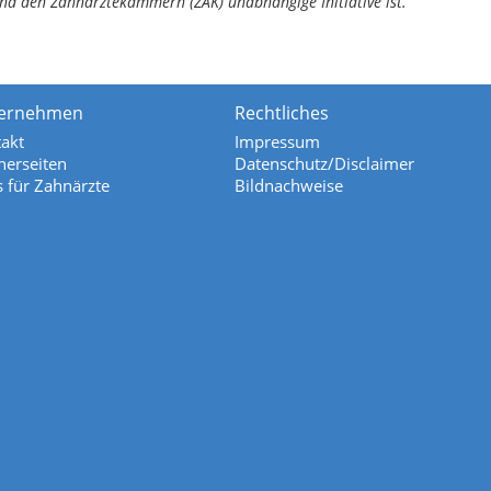
nd den Zahnärztekammern (ZÄK) unabhängige Initiative ist.
ernehmen
Rechtliches
akt
Impressum
nerseiten
Datenschutz/Disclaimer
s für Zahnärzte
Bildnachweise