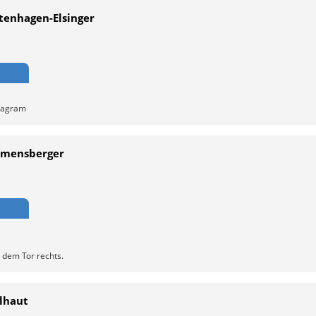
tenhagen-Elsinger
stagram
Remensberger
 dem Tor rechts.
glhaut