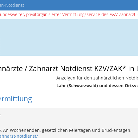
en-Notdienst
bundesweiter, privatorganisierter Vermittlungsservice des A&V Zahnärztlic
hnärzte / Zahnarzt Notdienst KZV/ZÄK* in
Anzeigen für den zahnärztlichen Notdi
Lahr (Schwarzwald) und dessen Ortsv
ermittlung
*
e). An Wochenenden, gesetzlichen Feiertagen und Brückentagen.
ahnarzt-notdienst/