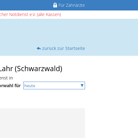
Für Zahnärzte
her Notdienst e.V. (alle Kassen)
zurück zur Startseite
 Lahr (Schwarzwald)
enst in
orwahl für