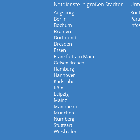
Notdienste in großen Städten
Unt
Augsburg
Kont
Berlin
Part
Bochum
Info
Bremen
Dortmund
Dresden
Essen
Frankfurt am Main
Gelsenkirchen
Hamburg
Hannover
Karlsruhe
Köln
Leipzig
Mainz
Mannheim
München
Nürnberg
Stuttgart
Wiesbaden