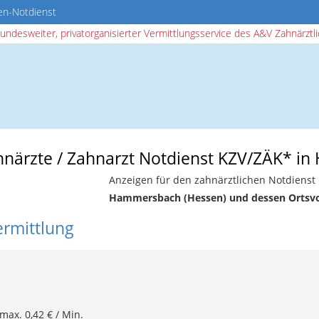
en-Notdienst
bundesweiter, privatorganisierter Vermittlungsservice des A&V Zahnärztlic
ahnärzte / Zahnarzt Notdienst KZV/ZÄK* 
Anzeigen für den zahnärztlichen Notdienst 
Hammersbach (Hessen) und dessen Ortsv
ermittlung
 max. 0,42 € / Min.