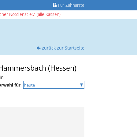
Für Zahnärzte
her Notdienst e.V. (alle Kassen)
zurück zur Startseite
in Hammersbach (Hessen)
in
orwahl für